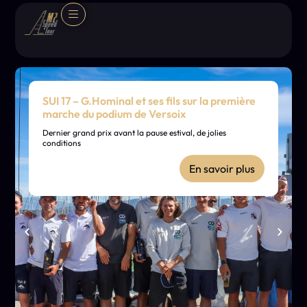
SUI 17 – G.Hominal et ses fils sur la première
marche du podium de Versoix
Dernier grand prix avant la pause estival, de jolies
conditions
En savoir plus